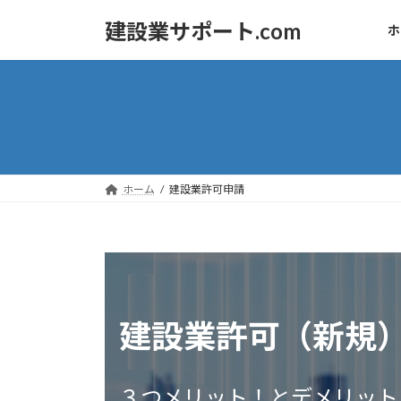
コ
ナ
建設業サポート.com
ホ
ン
ビ
テ
ゲ
ン
ー
ツ
シ
へ
ョ
ス
ン
キ
に
ッ
移
ホーム
建設業許可申請
プ
動
建設業許可（新規
３つメリット！とデメリット