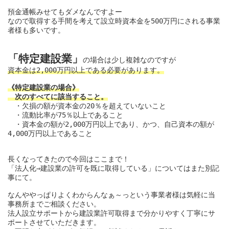
預金通帳みせてもダメなんですよー

なので取得する手間を考えて設立時資本金を500万円にされる事業
者様も多いです。

「特定建設業」
資本金は2,000万円以上である必要があります。
《特定建設業の場合》

　次のすべてに該当すること。
　・欠損の額が資本金の20％を超えていないこと

　・流動比率が75％以上であること

　・資本金の額が2,000万円以上であり、かつ、自己資本の額が
4,000万円以上であること

長くなってきたので今回はここまで！

「法人化⇒建設業の許可を既に取得している」についてはまた別記
事にて。

なんややっぱりよくわからんなぁ～っという事業者様は気軽に当
事務所までご相談ください。

法人設立サポートから建設業許可取得まで分かりやすく丁寧にサ
ポートさせていただきます。
