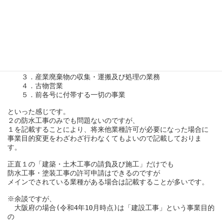
基本は「建設業」という項目が必要とお考えください。
＝定款記載例＝（※大阪府の場合）

　建設業許可「防水工事・塗装工事」許可取得をお考えの場合

　（目的）第○条　当会社は、次の事業を営むことを目的とする。

　　１．建築・土木工事の請負及び施工

　　２．防水工事並びに塗装工事業

　　３．産業廃棄物の収集・運搬及び処理の業務

　　４．古物営業

　　５．前各号に付帯する一切の事業

といった感じです。

２の防水工事のみでも問題ないのですが、

１を記載することにより、将来他業種許可が必要になった場合に

事業目的変更をわざわざ行わなくてもよいので記載しておりま
す。

正直１の「建築・土木工事の請負及び施工」だけでも

防水工事・塗装工事の許可申請はできるのですが

メインでされている業種がある場合は記載することが多いです。

※余談ですが、

　大阪府の場合(令和4年10月時点)は「建設工事」という事業目的
の
