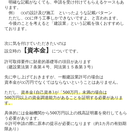
　明確な記載がなくても、申請を受け付けてもらえるケースもあ
ります。

　例）　○○の設計及び施工　といったような記載パターン

　ただし、○○に伴う工事しかできないですよ、と言われます。

　今後のことを考えると「建設業」という記載を強くおすすめし
ております。

次に気を付けていただきたいのは

【資本金】
設立時の
についてです。

許可取得要件に財産的基礎等の項目があります

（建設業法第７条第４号、同法第１５条第３号）

先に申し上げておきますが、一般建設業許可の場合は

資本金が○○万円でなくてはならないということはありません。

ただし、
資本金(自己資本)が「500万円」未満の場合は

500万円以上の資金調達能力があることを証明する必要がありま
す。
具体的には金融機関から500万円以上の残高証明書を発行してもら
う必要があります。

※許可申請の際に原本の提示が必要になります（約1カ月の有効期
限あり）
