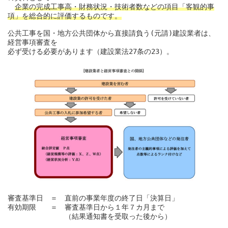
企業の完成工事高・財務状況・技術者数などの項目「客観的事
項」を総合的に評価するものです。
公共工事を国・地方公共団体から直接請負う(元請)建設業者は、
経営事項審査を

必ず受ける必要があります（建設業法27条の23）。

審査基準日　＝　直前の事業年度の終了日「決算日」

有効期限　　＝　審査基準日から１年７カ月まで

　　　　　　　　（結果通知書を受取った後から）