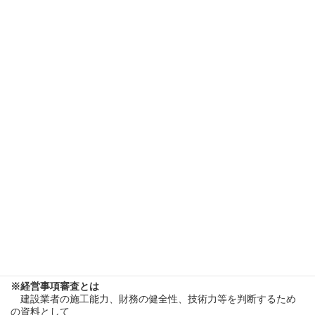
経営事項審査申請【経審】って
何？？
入札に参加するために、会社の評価(点数)をしてもらうこと
で
す。

婚活で例えると

　年収○○万円

　年齢○○歳

　結婚歴〇〇

みたいなイメージです笑

※経営事項審査とは
　建設業者の施工能力、財務の健全性、技術力等を判断するため
の資料として
